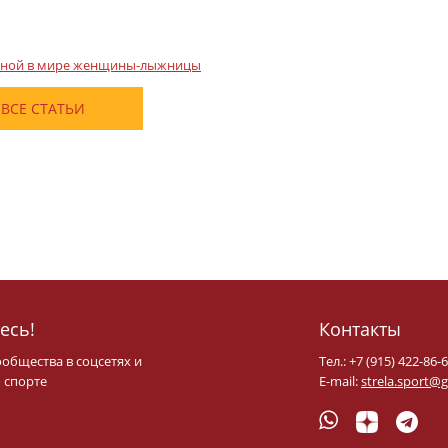
ешной в мире женщины-лыжницы
ВСЕ СТАТЬИ
есь!
Контакты
ообщества в соцсетях и
Тел.: +7 (915) 422-86-
 спорте
E-mail:
strela.sport@