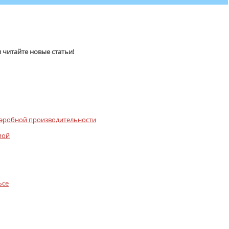
и читайте новые статьи!
 аэробной производительности
мой
ьсе