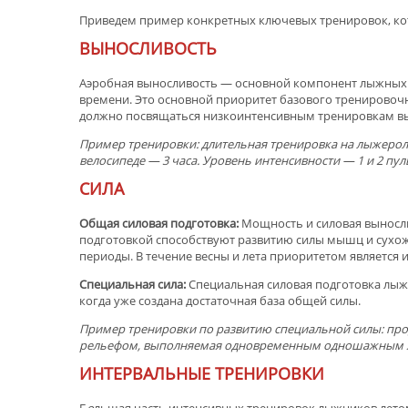
Приведем пример конкретных ключевых тренировок, ко
ВЫНОСЛИВОСТЬ
Аэробная выносливость — основной компонент лыжных г
времени. Это основной приоритет базового тренировоч
должно посвящаться низкоинтенсивным тренировкам в
Пример тренировки: длительная тренировка на лыжерол
велосипеде — 3 часа. Уровень
интенсивности
— 1
и
2
пул
СИЛА
Общая силовая подготовка:
Мощность и силовая выносл
подготовкой способствуют развитию силы мышц и сухо
периоды. В течение весны и лета приоритетом является
Специальная сила:
Специальная силовая подготовка лыжн
когда уже создана достаточная база общей силы.
Пример тренировки по развитию специальной силы: пр
рельефом, выполняемая одновременным одношажным х
ИНТЕРВАЛЬНЫЕ ТРЕНИРОВКИ
Б
о
льшая часть интенсивных тренировок лыжников лето