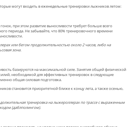
торые могут входить в еженедельные тренировки лыжников летом:
онок, при этом развитие выносливости требует больше всего
ного периода. Не забывайте, что 80% тренировочного времени
ыносливости.
лерах или бегом продолжительностью около 2 часов, либо на
ьсовая
зона
.
ивость базируются на максимальной силе. Занятия общей физической
жилий, необходимой для эффективных тренировок в следующие
 именно общая силовая подготовка.
иков становится приоритетной ближе к концу лета, а также осенью,
одолжительная тренировка на лыжероллерах по трассе с выраженным
одом (даблполингом).
м должна проходить на уровне ниже порога анаэробного обмена