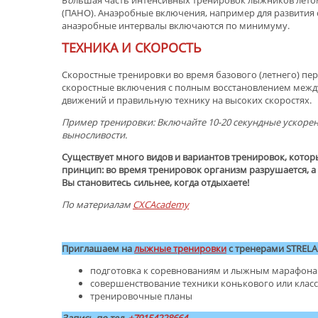
(ПАНО). Анаэробные включения, например для развития 
анаэробные интервалы включаются по минимуму.
ТЕХНИКА И СКОРОСТЬ
Скоростные тренировки во время базового (летнего) п
скоростные включения с полным восстановлением межд
движений и правильную технику на высоких скоростях.
Пример тренировки: Включайте 10-20 секундные ускорен
выносливости.
Существует много видов и вариантов тренировок, котор
принцип: во время тренировок организм разрушается, 
Вы становитесь сильнее, когда отдыхаете!
По материалам
CXCAcademy
.
Приглашаем на
лыжные тренировки
с тренерами STRELA
подготовка к соревнованиям и лыжным марафон
совершенствование техники конькового или клас
тренировочные планы
Запись по тел.
+79154228664