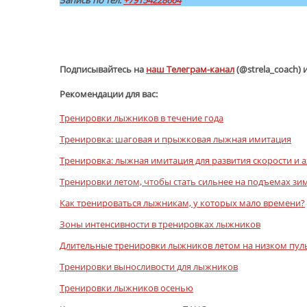
.
.
Подписывайтесь на
наш Телеграм-канал
(@strela_coach) 
Рекомендации для вас:
Тренировки лыжников в течение года
Тренировка: шаговая и прыжковая лыжная имитация
Тренировка: лыжная имитация для развития скорости и
Тренировки летом, чтобы стать сильнее на подъемах зи
Как тренироваться лыжникам, у которых мало времени?
Зоны интенсивности в тренировках лыжников
Длительные тренировки лыжников летом на низком пул
Тренировки выносливости для лыжников
Тренировки лыжников осенью