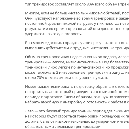
тип тренировок составляет около 80% всего объема тре
Многие, если не большинство лыжников-любителей, пос
Они чувствуют напряжение во время тренировок и закан
постоянной средне-тяжелой нагрузке у них никогда нет 
результате и во время соревнований они достаточно хор
удерживать высокую скорость.
Вы сможете достичь гораздо лучших результатов в гонках
выполнять действительно трудные, интенсивные тренир
Обычно тренировочная неделя лыжников подразумевает 
тренировки — легкие, низкоинтенсивные. Под более тя
тренировки, либо легкие по интенсивности, но продолж
может включать 2 интервальные тренировки и одну дли
около 70% от максимального уровня пульса).
Имеет смысл планировать подготовку обратным отсчето
построить план, который приведет вас к отличной форме
периода подготовки. Таким образом, вам нужно заложит
набрать аэробную и анаэробную готовность к работе в 
Лето — это базовый тренировочный период для лыжников
на котором будут строиться тренировки последующих пе
должны быть от низкоинтенсивных до умеренной интенси
обязательными силовыми тренировками.