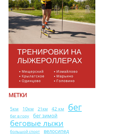
МЕТКИ
бег
10км
42 км
5км
21км
бег зимой
бег в гору
беговые лыжи
велосипед
большой спорт