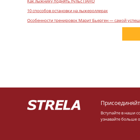
Как лыжнику поднять пульс ПАНО
10 способов остановки на лыжероллерах
Особенности тренировок Марит Бьерген — самой усп
Присоединяйт
Вступайте в наши с
узнавайте больше о