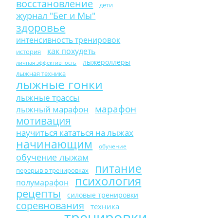
восстановление
дети
журнал "Бег и Мы"
здоровье
интенсивность тренировок
как похудеть
история
лыжероллеры
личная эффективность
лыжная техника
лыжные гонки
лыжные трассы
марафон
лыжный марафон
мотивация
научиться кататься на лыжах
начинающим
обучение
обучение лыжам
питание
перерыв в тренировках
психология
полумарафон
рецепты
силовые тренировки
соревнования
техника
тренировки