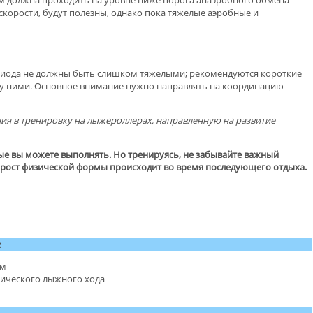
скорости, будут полезны, однако пока тяжелые аэробные и
ериода не должны быть слишком тяжелыми; рекомендуются короткие
у ними. Основное внимание нужно направлять на координацию
ия в тренировку на лыжероллерах, направленную на развитие
ые вы можете выполнять. Но тренируясь, не забывайте важный
а рост физической формы происходит во время последующего отдыха.
:
ам
сического лыжного хода