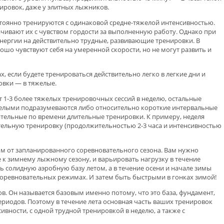
нировок, даже у элитных лыжников.
тоянно тренируются с одинаковой средне-тяжелой интенсивностью.
чивают их с чувством гордости за выполненную работу. Однако при
энергии на действительно трудные, развивающие тренировки. В
ошо чувствуют себя на умеренной скорости, но не могут развить и
, если будете тренироваться действительно легко в легкие дни и
овки — в тяжелые.
1-3 более тяжелых тренировочных сессий в неделю, остальные
желыми подразумеваются либо относительно короткие интервальные
ительные по времени длительные тренировки. К примеру, неделя
тельную тренировку (продолжительностью 2-3 часа и интенсивностью
м от запланированного соревновательного сезона. Вам нужно
 к зимнему лыжному сезону, и варьировать нагрузку в течение
ь солидную аэробную базу летом, а в течение осени и начале зимы
соревновательных режимах. И затем быть быстрыми в гонках зимой!
. Он называется базовым именно потому, что это база, фундамент,
риодов. Поэтому в течение лета основная часть ваших тренировок
вности, с одной трудной тренировкой в неделю, а также с