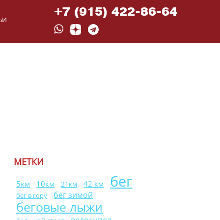
+7 (915) 422-86-64
ЬИ
МЕТКИ
бег
10км
42 км
5км
21км
бег зимой
бег в гору
беговые лыжи
велосипед