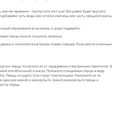
 или нет времени – пропустите этот шаг! Все равно будет вкусно!).
(я добавляю чуть воды или остатки сметаны или часть овощной массы,
торый образовался в кастрюле, и сразу подавайте.
отовые перцы можно посыпать зеленью.
е шарики и положите в кастрюлю поверх перцев. Получаются отличные
ручки перца, почистите их от сердцевины и внутренних перепонок. В
нный или яблочный) и масла. Положите очищенные перцы в воду.
йте. Перцы остудите. Они станут пластичными. Разложите их по
за один раз зимой) и заморозьте. Зимой разморозьте перцы и
истку перца.