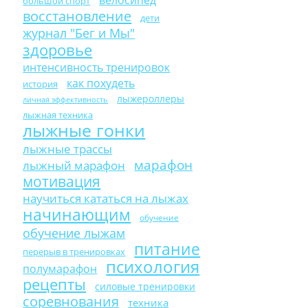
большой спорт
восстановление
дети
журнал "Бег и Мы"
здоровье
интенсивность тренировок
как похудеть
история
лыжероллеры
личная эффективность
лыжная техника
лыжные гонки
лыжные трассы
марафон
лыжный марафон
мотивация
научиться кататься на лыжах
начинающим
обучение
обучение лыжам
питание
перерыв в тренировках
психология
полумарафон
рецепты
силовые тренировки
соревнования
техника