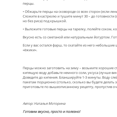
перцы.
• Обжарьте перцы на сковороде со всех сторон (если лень
Сложите в кастрюлю и тушите минут 30 – до готовности 
но без риса) под крышкой.
• Выложите готовые перцы на тарелку, полейте соком, ко
Вкусно есть со сметаной или натуральным йогуртом. Г
Если у вас остался фарш, то скатайте из него небольши
«ёжики».
Перцы можно заготовить на зиму – возьмите хорошие ст
кипящую воду добавьте немного соли, уксуса (лучше ви
Доведите до кипения. Бланшируйте 1-3 минуты. Воду сле
пакетам порционно (столько, сколько вы будете делать 
приготовьте по вышеописанному рецепту, пропустив оч
Автор: Наталья Моторина
Готовим вкусно, просто и полезно!