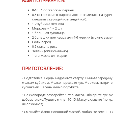
ВАМ ПОТРЕБУЕТСЯ:
8-10 +1 болгарских перцев
0,5 кг говяжьего фарша (можно заменить на курин
смешать с курицей или индейкой).
1-2 зубчика чеснока
Морковь – 1 – 2 шт
1 большая луковица
2 больших помидора или 4-6 мелких (можно замен
Соль, перец
0,5 стакана риса
Зелень (опционально)
1 ст.л масла для жарки
ПРИГОТОВЛЕНИЕ:
• Подготовка: Перцы надрежьте сверху. Выньте середину
мелким кубиком. Мелко нарежьте лук. Морковь натрите 
кусочками. Зелень мелко порубите.
• На сковороде разогрейте 1 ст.л. масла. Обжарьте лук, 
добавьте рис. Тушите минут 10-15. Массу охладите (по кр
не обжечься).
• Смешайте фарш с овощной массой. Добавьте зелень. П