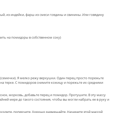
ый, из индейки, фарш из смеси гоядины и свинины. Или говядину
ить на помидоры в собственном соку)
 (семечки). Я мелко режу верхушки. Один перец просто порежьте
на терке. С помидоров снимите кожицу и порежьте их средними
чеснок, морковь, добавьте перец и помидор. Протушите. В эту массу
айней мере до такого состояния, чтобы вы могли набрать ее в руку и
осолите, поперчите. Хорошо размешайте. Начините этой массой