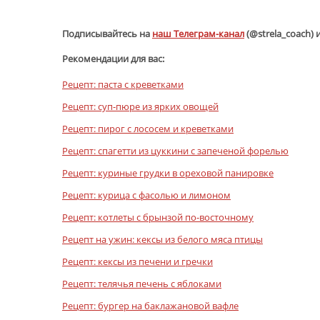
Подписывайтесь на
наш Телеграм-канал
(@strela_coach) 
Рекомендации для вас:
Рецепт: паста с креветками
Рецепт: суп-пюре из ярких овощей
Рецепт: пирог с лососем и креветками
Рецепт: спагетти из цуккини с запеченой форелью
Рецепт: куриные грудки в ореховой панировке
Рецепт: курица с фасолью и лимоном
Рецепт: котлеты с брынзой по-восточному
Рецепт на ужин: кексы из белого мяса птицы
Рецепт: кексы из печени и гречки
Рецепт: телячья печень с яблоками
Рецепт: бургер на баклажановой вафле