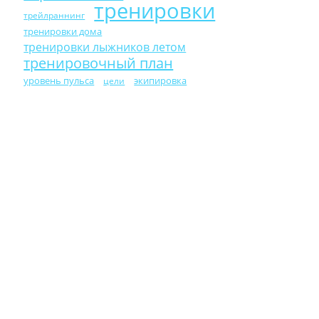
тренировки
трейлраннинг
тренировки дома
тренировки лыжников летом
тренировочный план
уровень пульса
экипировка
цели