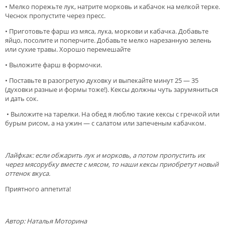
• Мелко порежьте лук, натрите морковь и кабачок на мелкой терке.
Чеснок пропустите через пресс.
• Приготовьте фарш из мяса, лука, моркови и кабачка. Добавьте
яйцо, посолите и поперчите. Добавьте мелко нарезанную зелень
или сухие травы. Хорошо перемешайте
• Выложите фарш в формочки.
• Поставьте в разогретую духовку и выпекайте минут 25 — 35
(духовки разные и формы тоже!). Кексы должны чуть зарумяниться
и дать сок.
• Выложите на тарелки. На обед я люблю такие кексы с гречкой или
бурым рисом, а на ужин — с салатом или запеченым кабачком.
Лайфхак: если обжарить лук и морковь, а потом пропустить их
через мясорубку вместе с мясом, то наши кексы приобретут новый
оттенок вкуса.
Приятного аппетита!
Автор: Наталья Моторина