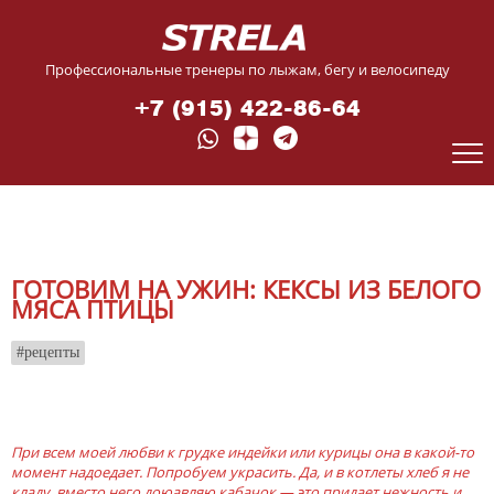
Профессиональные тренеры по лыжам, бегу и велосипеду
+7 (915) 422-86-64
ГОТОВИМ НА УЖИН: КЕКСЫ ИЗ БЕЛОГО
МЯСА ПТИЦЫ
рецепты
При всем моей любви к грудке индейки или курицы она в какой-то
момент надоедает. Попробуем украсить. Да, и в котлеты хлеб я не
кладу, вместо него доюавляю кабачок — это придает нежность и