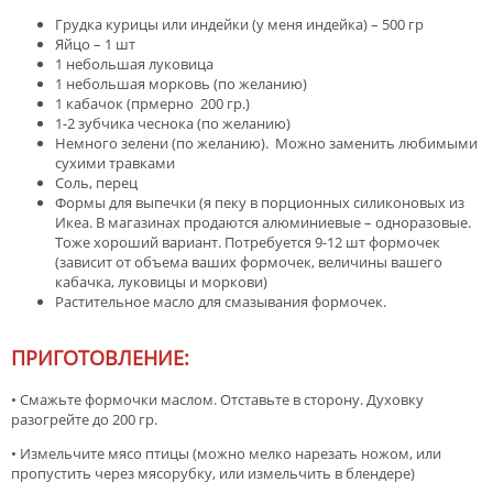
Грудка курицы или индейки (у меня индейка) – 500 гр
Яйцо – 1 шт
1 небольшая луковица
1 небольшая морковь (по желанию)
1 кабачок (прмерно 200 гр.)
1-2 зубчика чеснока (по желанию)
Немного зелени (по желанию). Можно заменить любимыми
сухими травками
Соль, перец
Формы для выпечки (я пеку в порционных силиконовых из
Икеа. В магазинах продаются алюминиевые – одноразовые.
Тоже хороший вариант. Потребуется 9-12 шт формочек
(зависит от объема ваших формочек, величины вашего
кабачка, луковицы и моркови)
Растительное масло для смазывания формочек.
ПРИГОТОВЛЕНИЕ:
• Смажьте формочки маслом. Отставьте в сторону. Духовку
разогрейте до 200 гр.
• Измельчите мясо птицы (можно мелко нарезать ножом, или
пропустить через мясорубку, или измельчить в блендере)