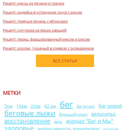
Рецепт: кексы из печени и гречки
Рецепт: индейка в устричном соусе с рисом
Рецепт: телячья печень с яблоками
Рецепт: суп-пюре из ярких овощей
Рецепт: перец, фаршированный мясом и рисом
Рецепт: кролик, тушеный в сливках с розмарином
ВСЕ СТАТЬИ
МЕТКИ
бег
бег зимой
10км
42 км
5км
21км
бег в гору
беговые лыжи
велосипед
большой спорт
восстановление
журнал "Бег и Мы"
дети
здоровье
интенсивность тренировок
история