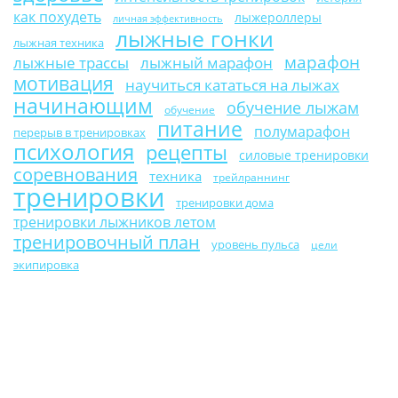
как похудеть
лыжероллеры
личная эффективность
лыжные гонки
лыжная техника
марафон
лыжные трассы
лыжный марафон
мотивация
научиться кататься на лыжах
начинающим
обучение лыжам
обучение
питание
полумарафон
перерыв в тренировках
психология
рецепты
силовые тренировки
соревнования
техника
трейлраннинг
тренировки
тренировки дома
тренировки лыжников летом
тренировочный план
уровень пульса
цели
экипировка