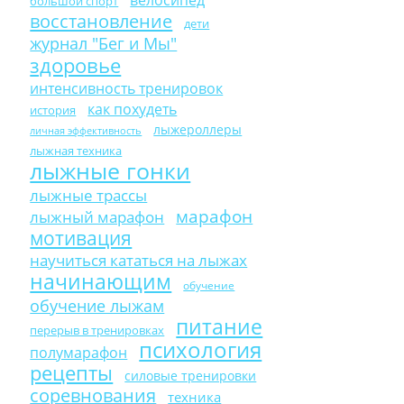
большой спорт
восстановление
дети
журнал "Бег и Мы"
здоровье
интенсивность тренировок
как похудеть
история
лыжероллеры
личная эффективность
лыжная техника
лыжные гонки
лыжные трассы
марафон
лыжный марафон
мотивация
научиться кататься на лыжах
начинающим
обучение
обучение лыжам
питание
перерыв в тренировках
психология
полумарафон
рецепты
силовые тренировки
соревнования
техника