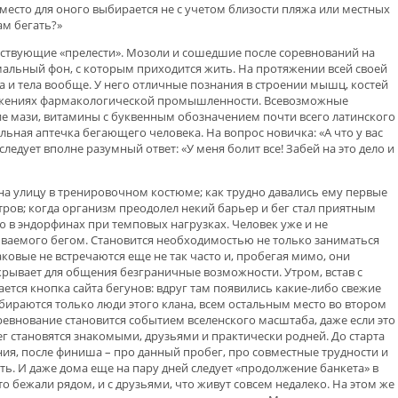
место для оного выбирается не с учетом близости пляжа или местных
ам бегать?»
тствующие «прелести». Мозоли и сошедшие после соревнований на
рмальный фон, с которым приходится жить. На протяжении всей своей
а и тела вообще. У него отличные познания в строении мышц, костей
тижениях фармакологической промышленности. Всевозможные
 мази, витамины с буквенным обозначением почти всего латинского
льная аптечка бегающего человека. На вопрос новичка: «А что у вас
ледует вполне разумный ответ: «У меня болит все! Забей на это дело и
а улицу в тренировочном костюме; как трудно давались ему первые
тров; когда организм преодолел некий барьер и бег стал приятным
 в эндорфинах при темповых нагрузках. Человек уже и не
зываемого бегом. Становится необходимостью не только заниматься
аковые не встречаются еще не так часто и, пробегая мимо, они
ткрывает для общения безграничные возможности. Утром, встав с
ется кнопка сайта бегунов: вдруг там появились какие-либо свежие
 собираются только люди этого клана, всем остальным место во втором
оревнование становится событием вселенского масштаба, даже если это
 становятся знакомыми, друзьями и практически родней. До старта
ия, после финиша – про данный пробег, про совместные трудности и
ть. И даже дома еще на пару дней следует «продолжение банкета» в
о бежали рядом, и с друзьями, что живут совсем недалеко. На этом же