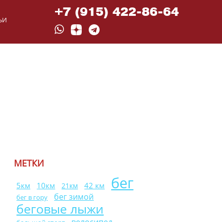
+7 (915) 422-86-64
ЬИ
МЕТКИ
бег
10км
42 км
5км
21км
бег зимой
бег в гору
беговые лыжи
велосипед