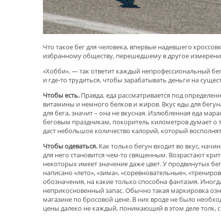
Что такое бег для человека, впервые надевшего кроссов
избранному обществу, перешедшему в другое измерение? 
«Хобби», — так ответит каждый непрофессиональный бег
и где-то трудиться, чтобы зарабатывать деньги на суще
Чтобы есть.
Правда, еда рассматривается под определен
витамины и немного белков и жиров. Вкус еды для бегун
для бега, значит – она не вкусная. Излюбленная еда ма
беговым праздникам, покоритель километров думает о 
даст небольшое количество калорий, который восполня
Чтобы одеваться.
Как только бегун входит во вкус, нач
для него становится чем-то священным. Возрастают крите
некоторых имеет значение даже цвет. У продвинутых бе
написано «лето», «зима», «соревновательные», «трениро
обозначения, на какие только способна фантазия. Иногд
неприкосновенный запас. Обычно такая маркировка озна
магазине по бросовой цене. В них вроде не было необхо
цены далеко не каждый, понимающий в этом деле толк, с