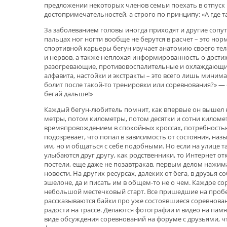
предложении некоторых членов семьи поехать в отпуск 
достопримечательностей, а строго по принципу: «А где т
За заболеванием головы иногда приходят и другие сопу
пальцах ног ногти вообще не берутся в расчет – это но
спортивной карьеры бегун изучает анатомию своего тел
и нервов, а также неплохая информированность о дос
разогревающие, противовоспалительные и охлаждающие
алфавита, настойки и экстракты – это всего лишь минима
болит после такой-то тренировки или соревнования?» — с
бегай дальше!»
Каждый бегун-любитель помнит, как впервые он вышел н
метры, потом километры, потом десятки и сотни киломе
времяпровождением в спокойных кроссах, потребностью
подозревает, что попал в зависимость от состояния, на
им, но и общаться с себе подобными. Но если на улице т
улыбаются друг другу, как родственники, то Интернет о
постели, еще даже не позавтракав, первым делом нажима
новости. На других ресурсах, далеких от бега, в друзья
эшелоне, да и писать им в общем-то не о чем. Каждое с
небольшой местечковый старт. Все пришедшие на пробег
рассказываются байки про уже состоявшиеся соревнован
радости на трассе. Делаются фотографии и видео на памя
виде обсуждения соревнований на форуме с друзьями, чт