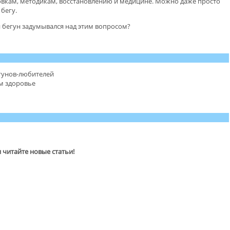
овкам, методикам, восстановлению и медицине. Можно даже просто
 бегу.
ин бегун задумывался над этим вопросом?
гунов-любителей
м здоровье
и читайте новые статьи!