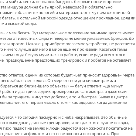
ы и майки, кепки, перчатки, банданы, беговые носки и прочие
 эта мишура должна быть яркой, невесомой и обязательно
иями в области технологий и материалов, он с чутьем охотничьей
 бегать. К остальной мирской одежде отношение прохладное. Вряд ли
иями высокой моды.
дов – с чем бегать. Тут материальное положение занимающегося имеет
метры от известных фирм и плееры не менее узнаваемых брендов. До
т за и против. Наконец, приобретя желаемое устройство, не расстается
что ничего лучше для него в мире еще не произвели. Касаться темы
ачем тогда бегуну мучиться на работе, если не ради всего этого.
ние, предвкушение предстоящих тренировок и пробегов не оставляет
во ответов, одним из которых будет: «Бег приносит здоровье». Черта
у него заболевает голова. Он меряет свои дни километрами, а
обираться до ближайшего объекта?» — бегун ответит: «Да минут
й район и два-три соседних промерены до сантиметра, и даже если
я бы за тридцать минут тут добежал, а то и быстрее. Бывая в центре
внования, его первая мысль о том – как здорово, когда движение
адуется, что сегодня пасмурно и с неба накрапывает. Это обычные
уна в выходные длинные тренировки, и нет для этого лучше погоды,
 тихо падают на землю и люди радуются возможности покататься на
т сцепление с асфальтом и нет возможности поскоростить. При