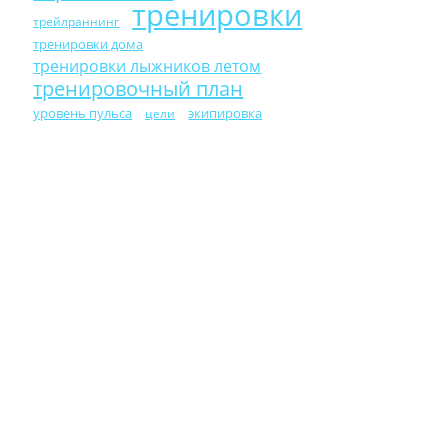
тренировки
трейлраннинг
тренировки дома
тренировки лыжников летом
тренировочный план
уровень пульса
экипировка
цели