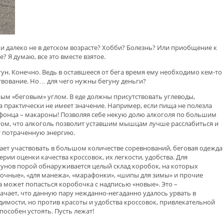
ки далеко не в детском возрасте? Хобби? Болезнь? Или приобщение к
Я думаю, все это вместе взятое.
ун. Конечно. Ведь в оставшееся от бега время ему необходимо кем-то
ствование. Но… для чего нужны бегуну деньги?
ным «беговым» углом. В еде должны присутствовать углеводы,
а практически не имеет значение. Например, если пища не полезла
рафонца – макароны! Позволяя себе некую долю алкоголя по большим
том, что алкоголь позволит уставшим мышцам лучше расслабиться и
т потраченную энергию.
инает участвовать в большом количестве соревнований, беговая одежда
рии оценки качества кроссовок, их легкости, удобства. Для
гунов порой обнаруживается целый склад коробок, на которых
вочные», «для манежа», «марафонки», «шипы для зимы» и прочие
а может попасться коробочка с надписью «новые». Это –
чает, что данную пару нежданно-негаданно удалось урвать в
димости, но против красоты и удобства кроссовок, привлекательной
пособен устоять. Пусть лежат!