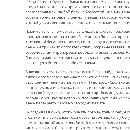
К коробкам с обувью добавляются костюмы, лосины, трус
продукты текстильной промышленности всего мира. Вся
влагоотводящей. Любой бегун обладает обширными знан
собаки точно выберет именно ту вещь, в которой можно
кто-нибудь из бегающих следит за последними тенденц
Помимо того, в чем бегать, есть еще одна статья расхо
принципиальное значение: «Гармины», «Полары», хроно
этих вещей бегун зреет долго, копит средства, взвешивае
с ним ни при каких обстоятельствах, искренне заявляя, 
соревнований и тренировок вообще не имеет смысла. Ну з
Даже если работа интересная и доставляет удовлетворе
настоящего бегуна и в рабочее время.
Болезнь.
Зачем вы бегаете? Каждый бегун найдет множест
с два! Когда человек начинает серьезно бегать, сначала 
расстояние – часами и минутами. На вопрос: «Сколько д
десять темпом или двенадцать, если спокойно». Весь сво
наш герой едет на машине, то, стоя в пробке, он думает, 
города на улицах, по которым проходят крупнейшие соре
здесь перекрыто и можно свободно бежать.
Выглядывая в окно, чтобы узнать погоду, только бегун р
люди хотят в выходные позагорать на солнышке, а у бег
чем моросящий дождичек. Зимой же, когда белые хлопья
санках и лыжах, бегун расстраивается, что снег ухудшае