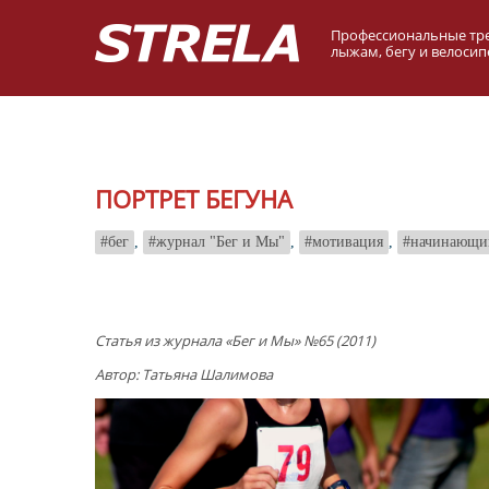
Профессиональные тр
лыжам, бегу и велосип
ПОРТРЕТ БЕГУНА
бег
,
журнал "Бег и Мы"
,
мотивация
,
начинающи
Статья из журнала «Бег и Мы» №65 (2011)
Автор: Татьяна Шалимова