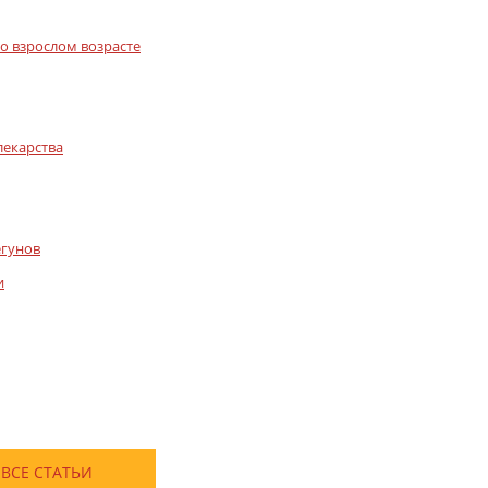
во взрослом возрасте
лекарства
егунов
и
ВСЕ СТАТЬИ