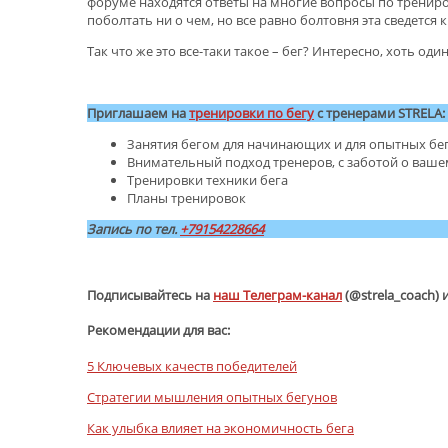
форуме находятся ответы на многие вопросы по тренир
поболтать ни о чем, но все равно болтовня эта сведется к
Так что же это все-таки такое – бег? Интересно, хоть од
.
Приглашаем на
трен
ировки по бегу
с тренерами STRELA:
Занятия бегом для начинающих и для опытных бе
Внимательный подход тренеров, с заботой о ваше
Тренировки техники бега
Планы тренировок
Запись по тел.
+79154228664
.
Подписывайтесь на
наш Телеграм-канал
(@strela_coach) 
Рекомендации для вас:
5 Ключевых качеств победителей
Стратегии мышления опытных бегунов
Как улыбка влияет на экономичность бега