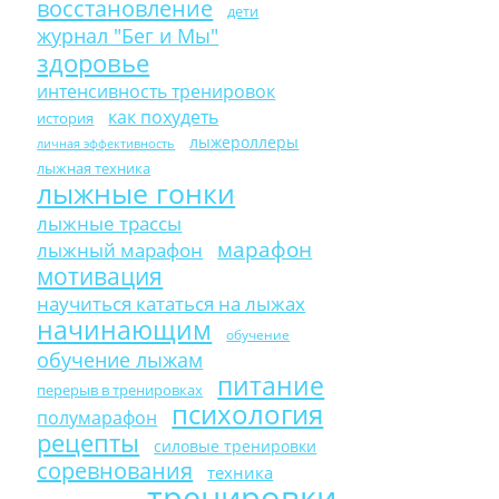
восстановление
дети
журнал "Бег и Мы"
здоровье
интенсивность тренировок
как похудеть
история
лыжероллеры
личная эффективность
лыжная техника
лыжные гонки
лыжные трассы
марафон
лыжный марафон
мотивация
научиться кататься на лыжах
начинающим
обучение
обучение лыжам
питание
перерыв в тренировках
психология
полумарафон
рецепты
силовые тренировки
соревнования
техника
тренировки