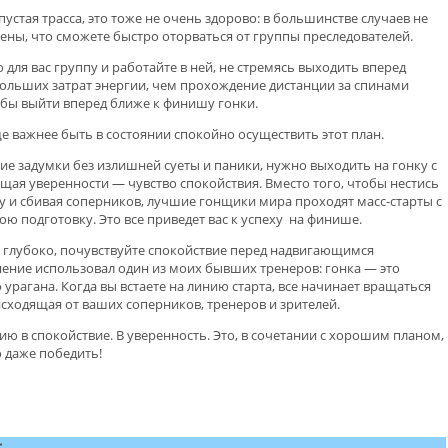
пустая трасса, это тоже не очень здорово: в большинстве случаев не
рены, что сможете быстро оторваться от группы преследователей.
для вас группу и работайте в ней, не стремясь выходить вперед
больших затрат энергии, чем прохождение дистанции за спинами
бы выйти вперед ближе к финишу гонки.
е важнее быть в состоянии спокойно осуществить этот план.
ие задумки без излишней суеты и паники, нужно выходить на гонку с
щая уверенности — чувство спокойствия. Вместо того, чтобы нестись
у и сбивая соперников, лучшие гонщики мира проходят масс-старты с
вою подготовку. Это все приведет вас к успеху на финише.
те глубоко, почувствуйте спокойствие перед надвигающимся
нение использовал один из моих бывших тренеров: гонка — это
 урагана. Когда вы встаете на линию старта, все начинает вращаться
 исходящая от ваших соперников, тренеров и зрителей.
 в спокойствие. В уверенность. Это, в сочетании с хорошим планом,
 даже победить!
: