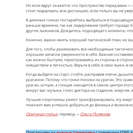
Но если вдруг окажется, что пространство перед вами — 
стоит лидировать всю дистанцию, если только вы не уве
В длинных гонках постарайтесь выбраться в подходящую 
раньше времени, так как лидирование требует гораздо 
других лыжников. Дождитесь подходящего момента, что
Конечно, важно иметь хороший тактический план, но ещ
Для того, чтобы реализовать все необходимые тактическ
хорошим запасом уверенности в себе. Важная составляю
как можно быстрее, перестраиваясь из стороны в сторон
изяществом и легкостью. Верьте в себя, в свои лыжи, в с
Когда выйдете на старт, стойте, расправив плечи, дыши
ураганом. Потому что гонки похожи на ураган. Это срав
ураган, шторм, а гонщик находится в самом центре этого
вокруг вас: музыка, голос диктора на стадионе, энергия,
Лучшие спортсмены умеют трансформировать эту энергию
поможет вам успешно добраться до финиша и возможно
Оригинал статьи
, перевод —
Ольга Полякова
.
Приглашаем на
лыжные тренировки
с тренерами STRELA