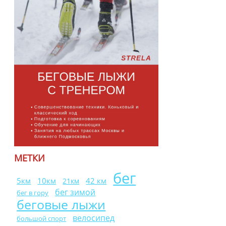
МЕТКИ
бег
10км
42 км
5км
21км
бег зимой
бег в гору
беговые лыжи
велосипед
большой спорт