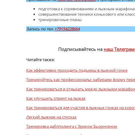
подготовка к соревнованиям и лыжным марафон
совершенствование техники конькового или клас
тренировочные планы
Запись по тел.
+79154228664
.
Подписывайтесь на
наш Телеграм
Читайте также:
Как эффективно проходить подъемы в лыжной гонке
Тренируйтесь как профессионалы: набираем форму пер
Как тренироваться и отдыхать между лыжными марафо
Как улучшить спринт на лыжах
Как тренироваться для участия в лыжных гонках на коро
Легкий лыжник на спусках
Тренировка даблполинга с Эриком Бьорнсеном