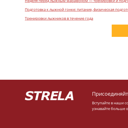
Неделя перед лыжным марафоном — тренировки и подг
Подготовка к лыжной гонке: питание, физическая подгот
Тренировки лыжников в течение года
Присоединяйт
Вступайте в наши с
узнавайте больше о