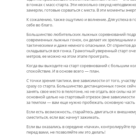
в гонках с масс-старта. Эти несколько секунд неподвижн
замерли, готовые сорваться с места. В эти моменты эне
К сожалению, также ощутимо и волнение. Для успеха в г
себе во благо.
Большинство любительских лыжных соревнований подраз
современных лыжных гонок, он делает их зрелищными и
тактическими и даже немного опасными. От спринтов до 
складываться вся гонка. Грамотный уверенный старт оче
метров, ее можно на этом этапе проиграть.
Когда вы выходите на старт соревнований с большим кол
спокойствие. И в основе всего — план.
С точки зрения тактики, вне зависимости от того, участ
сразу со старта. Большинство дистанционных гонок сейча
занять свое место в пелотоне, но не отдать все силы н
основной целью на стартовый отрезок (вне зависимости о
за темпом — вам еще нужно пробежать основную часть 
Если есть возможность, старайтесь двигаться к внешнем
сместиться, если вас начнут зажимать.
Если вы оказались в середине «пачки», контролируйте п
перед вами, не позволяйте им это делать!