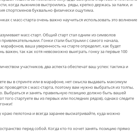
ости, когда лыжников выстроились ряды, крепко держась за палки, и
ргия спортсменов буквально физически ощутима.
онках с масс-старта очень важно научиться использовать это волнение
умевает масс-старт. Общий старт стал одним из символов
 привлекательными. Гонки стали быстрыми с самого начала,
марафонов, ваша уверенность на старте определит, как будет
нь важен, так как хотя невозможно выиграть гонку за первые 100
ичеством участников, два аспекта обеспечат ваш успех: тактика и
вуете вы в спринте или в марафоне, нет смысла выдавать максимум
с проводятся с масс-старта, поэтому вам нужно выбраться из толпы,
а это. Выбраться и занять правильную позицию должно быть вашей
т того стартуете вы из первых или последних рядов), однако следите
гонки!
у краю пелотона и всегда заранее высматривайте, куда можно
ространство перед собой. Когда кто-то хочет занять позицию прямо