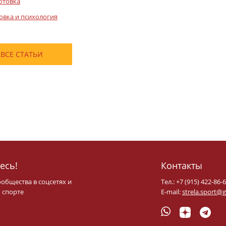
отовка
овка и психология
ВСЕ СТАТЬИ
есь!
Контакты
ообщества в соцсетях и
Тел.: +7 (915) 422-86-
 спорте
E-mail:
strela.sport@