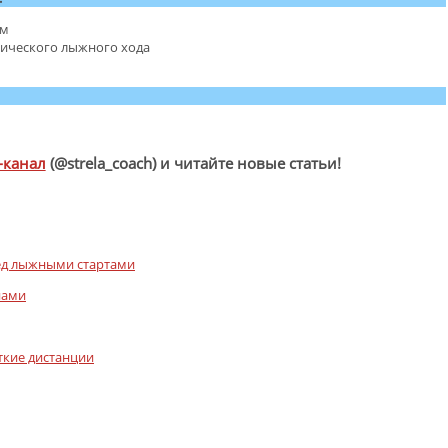
ам
сического лыжного хода
-канал
(@strela_coach) и читайте новые статьи!
ед лыжными стартами
нами
ткие дистанции