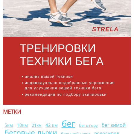
МЕТКИ
бег
бег зимой
10км
42 км
5км
21км
бег в гору
беговые лыжи
велосипед
большой спорт