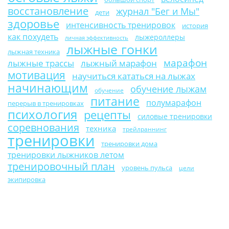
восстановление
журнал "Бег и Мы"
дети
здоровье
интенсивность тренировок
история
как похудеть
лыжероллеры
личная эффективность
лыжные гонки
лыжная техника
марафон
лыжные трассы
лыжный марафон
мотивация
научиться кататься на лыжах
начинающим
обучение лыжам
обучение
питание
полумарафон
перерыв в тренировках
психология
рецепты
силовые тренировки
соревнования
техника
трейлраннинг
тренировки
тренировки дома
тренировки лыжников летом
тренировочный план
уровень пульса
цели
экипировка