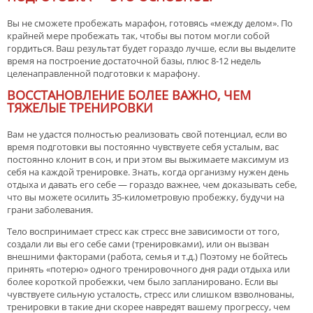
Вы не сможете пробежать марафон, готовясь «между делом». По
крайней мере пробежать так, чтобы вы потом могли собой
гордиться. Ваш результат будет гораздо лучше, если вы выделите
время на построение достаточной базы, плюс 8-12 недель
целенаправленной подготовки к марафону.
ВОССТАНОВЛЕНИЕ БОЛЕЕ ВАЖНО, ЧЕМ
ТЯЖЕЛЫЕ ТРЕНИРОВКИ
Вам не удастся полностью реализовать свой потенциал, если во
время подготовки вы постоянно чувствуете себя усталым, вас
постоянно клонит в сон, и при этом вы выжимаете максимум из
себя на каждой тренировке. Знать, когда организму нужен день
отдыха и давать его себе — гораздо важнее, чем доказывать себе,
что вы можете осилить 35-километровую пробежку, будучи на
грани заболевания.
Тело воспринимает стресс как стресс вне зависимости от того,
создали ли вы его себе сами (тренировками), или он вызван
внешними факторами (работа, семья и т.д.) Поэтому не бойтесь
принять «потерю» одного тренировочного дня ради отдыха или
более короткой пробежки, чем было запланировано. Если вы
чувствуете сильную усталость, стресс или слишком взволнованы,
тренировки в такие дни скорее навредят вашему прогрессу, чем