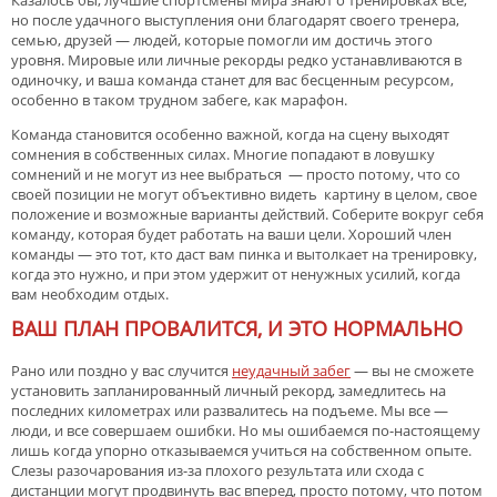
но после удачного выступления они благодарят своего тренера,
семью, друзей — людей, которые помогли им достичь этого
уровня. Мировые или личные рекорды редко устанавливаются в
одиночку, и ваша команда станет для вас бесценным ресурсом,
особенно в таком трудном забеге, как марафон.
Команда становится особенно важной, когда на сцену выходят
сомнения в собственных силах. Многие попадают в ловушку
сомнений и не могут из нее выбраться — просто потому, что со
своей позиции не могут объективно видеть картину в целом, свое
положение и возможные варианты действий. Соберите вокруг себя
команду, которая будет работать на ваши цели. Хороший член
команды — это тот, кто даст вам пинка и вытолкает на тренировку,
когда это нужно, и при этом удержит от ненужных усилий, когда
вам необходим отдых.
ВАШ ПЛАН ПРОВАЛИТСЯ, И ЭТО НОРМАЛЬНО
Рано или поздно у вас случится
неудачный забег
— вы не сможете
установить запланированный личный рекорд, замедлитесь на
последних километрах или развалитесь на подъеме. Мы все —
люди, и все совершаем ошибки. Но мы ошибаемся по-настоящему
лишь когда упорно отказываемся учиться на собственном опыте.
Слезы разочарования из-за плохого результата или схода с
дистанции могут продвинуть вас вперед, просто потому, что потом