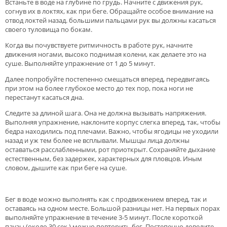
Встаньте в воде на глубине по грудь. Начните с движения рук,
согнув их в локтях, как при беге. Обращайте особое внимание на
отвод локтей назад. большими пальцами рук вы должны касаться
своего туловища по бокам.
Когда вы почувствуете ритмичность в работе рук, начните
движения ногами, высоко поднимая колени, как делаете это на
суше. Выполняйте упражнение от 1 до 5 минут.
Далее попробуйте постепенно смещаться вперед, передвигаясь
при этом на более глубокое место до тех пор, пока ноги не
перестанут касаться дна.
Следите за длиной шага. Она не должна вызывать напряжения.
Выполняя упражнение, наклоните корпус слегка вперед, так, чтобы
бедра находились под плечами. Важно, чтобы ягодицы не уходили
назад и уж тем более не всплывали. Мышцы лица должны
оставаться расслабленными, рот приоткрыт. Сохраняйте дыхание
естественным, без задержек, характерных для пловцов. Иным
словом, дышите как при беге на суше.
Бег в воде можно выполнять как с продвижением вперед, так и
оставаясь на одном месте. Большой разницы нет. На первых порах
выполняйте упражнение в течение 3-5 минут. После короткой
паузы (около 30 сек.) можно повторить бег. Постепенно доведите