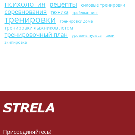
психология
рецепты
силовые тренировки
соревнования
техника
трейлраннинг
тренировки
тренировки дома
тренировки лыжников летом
тренировочный план
уровень пульса
цели
экипировка
Присоединяйтесь!