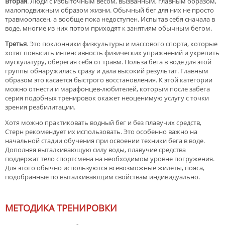
Вторая
. Люди с избыточным весом, вызванным, главным образом,
малоподвижным образом жизни. Обычный бег для них не просто
травмоопасен, а вообще пока недоступен. Испытав себя сначала в
воде, многие из них потом приходят к занятиям обычным бегом.
Третья
. Это поклонники физкультуры и массового спорта, которые
хотят повысить интенсивность физических упражнений и укрепить
мускулатуру, оберегая себя от травм. Польза бега в воде для этой
группы обнаружилась сразу и дала высокий результат. Главным
образом это касается быстрого восстановления. К этой категории
можно отнести и марафонцев-любителей, которым после забега
серия подобных тренировок окажет неоценимую услугу с точки
зрения реабилитации.
Хотя можно практиковать водный бег и без плавучих средств,
Стерн рекомендует их использовать. Это особенно важно на
начальной стадии обучения при освоении техники бега в воде.
Дополняя выталкивающую силу воды, плавучие средства
поддержат тело спортсмена на необходимом уровне погружения.
Для этого обычно используются всевозможные жилеты, пояса,
подобранные по выталкивающим свойствам индивидуально.
МЕТОДИКА ТРЕНИРОВКИ