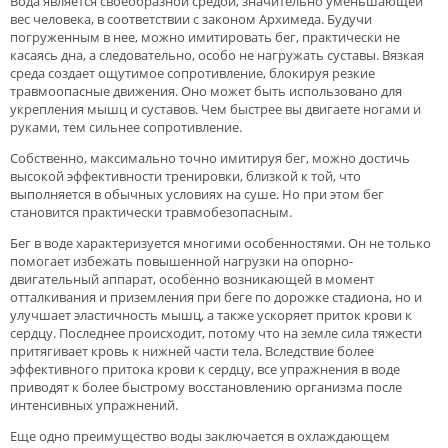
Вода является своеобразной средой, значительно уменьшающей
вес человека, в соответствии с законом Архимеда. Будучи
погруженным в нее, можно имитировать бег, практически не
касаясь дна, а следовательно, особо не нагружать суставы. Вязкая
среда создает ощутимое сопротивление, блокируя резкие
травмоопасные движения. Оно может быть использовано для
укрепления мышц и суставов. Чем быстрее вы двигаете ногами и
руками, тем сильнее сопротивление.
Собственно, максимально точно имитируя бег, можно достичь
высокой эффективности тренировки, близкой к той, что
выполняется в обычных условиях на суше. Но при этом бег
становится практически травмобезопасным.
Бег в воде характеризуется многими особенностями. Он не только
помогает избежать повышенной нагрузки на опорно-
двигательный аппарат, особенно возникающей в момент
отталкивания и приземления при беге по дорожке стадиона, но и
улучшает эластичность мышц, а также ускоряет приток крови к
сердцу. Последнее происходит, потому что на земле сила тяжести
притягивает кровь к нижней части тела. Вследствие более
эффективного притока крови к сердцу, все упражнения в воде
приводят к более быстрому восстановлению организма после
интенсивных упражнений.
Еще одно преимущество воды заключается в охлаждающем