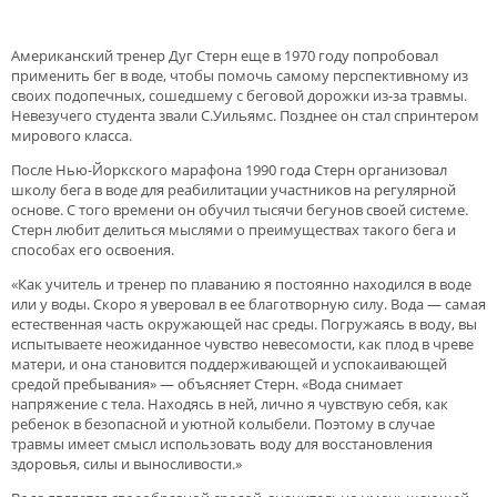
Американский тренер Дуг Стерн еще в 1970 году попробовал
применить бег в воде, чтобы помочь самому перспективному из
своих подопечных, сошедшему с беговой дорожки из-за травмы.
Невезучего студента звали С.Уильямс. Позднее он стал спринтером
мирового класса.
После Нью-Йоркского марафона 1990 года Стерн организовал
школу бега в воде для реабилитации участников на регулярной
основе. С того времени он обучил тысячи бегунов своей системе.
Стерн любит делиться мыслями о преимуществах такого бега и
способах его освоения.
«Как учитель и тренер по плаванию я постоянно находился в воде
или у воды. Скоро я уверовал в ее благотворную силу. Вода — самая
естественная часть окружающей нас среды. Погружаясь в воду, вы
испытываете неожиданное чувство невесомости, как плод в чреве
матери, и она становится поддерживающей и успокаивающей
средой пребывания» — объясняет Стерн. «Вода снимает
напряжение с тела. Находясь в ней, лично я чувствую себя, как
ребенок в безопасной и уютной колыбели. Поэтому в случае
травмы имеет смысл использовать воду для восстановления
здоровья, силы и выносливости.»