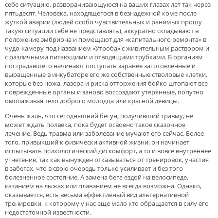
себе ситуацию, разворачивающуюся на ваших глазах лет так через
пятьдесят. Человека, находящегося в безнадежной коме после
жуткой аварии (людей особо чувствительных и ранимых прошу
такую ситуации себе не представлять), аккуратно складывают в
положение эмбриона и помещают для «капитального ремонта» в
чудо-камеру под названием «Утроба» с живительным раствором и
с различными питающими и отводящими трубками. В организм
пострадавшего начинают поступать заранее заготовленные и
выращенные в инкубаторе его же собственные стволовые клетки,
которые без ножа, лазера и риска отторжения бойко штопают все
поврежденные органы и заново воссоздают утерянные, попутно
омолаживая тело доброго молодца или красной девицы.
Очень жаль, что сегодняшний бегун, получивший травму, не
может ждать полвека, пока будет освоено такое сказочное
лечение. Ведь травма или заболевание мучают его сейчас. Более
того, привыкший к физически активной жизни, он начинает
испытывать психологический дискомфорт, а то и вовсе внутреннее
угнетение, так как вынужден отказываться от тренировок, участия
в забегах, что в свою очередь только усиливает и без того
болезненное состояние. А замена бега ездой на велосипеде,
катанием на лыжах или плаванием не всегда возможна. Однако,
оказывается, есть весьма эффективный вид альтернативной
тренировки, к которому у нас еще мало кто обращается в силу его
недостаточной известности.