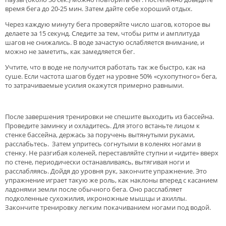
время бега до 20-25 мин. Затем дайте себе хороший отдых.
Через каждую минуту бега проверяйте число шагов, которое вы
делаете за 15 секунд. Следите за тем, чтобы ритм и амплитуда
шагов не снижались. В воде зачастую ослабляется внимание, и
можно не заметить, как замедляется бег.
Учтите, что в воде не получится работать так же быстро, как на
суше. Если частота шагов будет на уровне 50% «сухопутного» бега,
то затрачиваемые усилия окажутся примерно равными.
После завершения тренировки не спешите выходить из бассейна.
Проведите заминку и охладитесь. Для этого встаньте лицом к
стенке бассейна, держась за поручень вытянутыми руками,
расслабьтесь. Затем упритесь согнутыми в коленях ногами в
стенку. Не разгибая коленей, переставляйте ступни и «идите» вверх
по стене, периодически останавливаясь, вытягивая ноги и
расслабляясь. Дойдя до уровня рук, закончите упражнение. Это
упражнение играет такую же роль, как наклоны вперед с касанием
ладонями земли после обычного бега. Оно расслабляет
подколенные сухожилия, икроножные мышцы и ахиллы.
Закончите тренировку легким покачиванием ногами под водой.