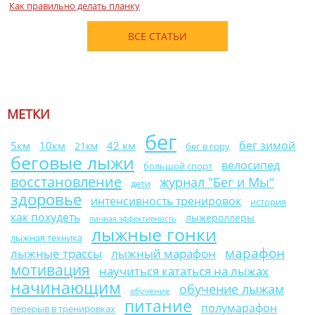
Как правильно делать планку
ВСЕ СТАТЬИ
МЕТКИ
бег
бег зимой
10км
42 км
5км
21км
бег в гору
беговые лыжи
велосипед
большой спорт
восстановление
журнал "Бег и Мы"
дети
здоровье
интенсивность тренировок
история
как похудеть
лыжероллеры
личная эффективность
лыжные гонки
лыжная техника
марафон
лыжные трассы
лыжный марафон
мотивация
научиться кататься на лыжах
начинающим
обучение лыжам
обучение
питание
полумарафон
перерыв в тренировках