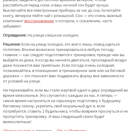
расслабиться перед сном, и ваш ночной сон будет лучше.
Выключайте все электронные приборы за час до сна, почитайте
книгу, вечером пейте чай с ромашкой. Сон — это очень важный
компонент
восстановления
, о котором, к сожалению, часто
забывают.
Оправдание:
На улице слишком холодно.
Решение:
Если на улице холодно, это всего лишь повод одеться
потеплее. Вполне возможно тренироваться в любую погоду,
главное — как следует подготовится к тренировке, прежде чем вы
выйдете из дома. А когда вы начнете двигаться, прохладный воздух
даже покажется вам приятным. Если погода очень холодная,
позанимайтесь в помещении: в тренажерном зале или на беговой
дорожке — это поможет вам поддержать форму вне зависимости
от условий на улице.
Не переживайте, если вы стали жертвой одного-двух оправданий во
время межсезонья. Это случается с каждым из нас. А теперь —
самое время настроиться на серьезную подготовку к будущему
беговому сезону, укрепить свой моральный дух и, если
потребуется, ставить 2 будильника, чтобы вовремя проснуться и не
пропустить тренировку. И ваш следующий сезон будет
великолепным!
Оригинал статьи
, перевод —
Ольга Полякова