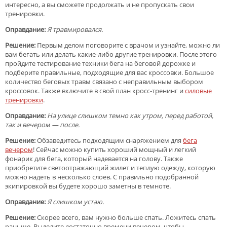
интересно, а вы сможете продолжать и не пропускать свои
тренировки.
Оправдание:
Я травмировался.
Решение:
Первым делом поговорите с врачом и узнайте, можно ли
вам бегать или делать какие-либо другие тренировки. После этого
пройдите тестирование техники бега на беговой дорожке и
подберите правильные, подходящие для вас кроссовки. Большое
количество беговых травм связано с неправильным выбором
кроссовок. Также включите в свой план кросс-тренинг и
силовые
тренировки
.
Оправдание:
На улице слишком темно как утром, перед работой,
так и вечером — после.
Решение:
Обзаведитесь подходящим снаряжением для
бега
вечером
! Сейчас можно купить хороший мощный и легкий
фонарик для бега, который надевается на голову. Также
приобретите светоотражающий жилет и теплую одежду, которую
можно надеть в несколько слоев. С правильно подобранной
экипировкой вы будете хорошо заметны в темноте.
Оправдание:
Я слишком устаю.
Решение:
Скорее всего, вам нужно больше спать. Ложитесь спать
раньше. Выделите достаточно времени вечером, чтобы