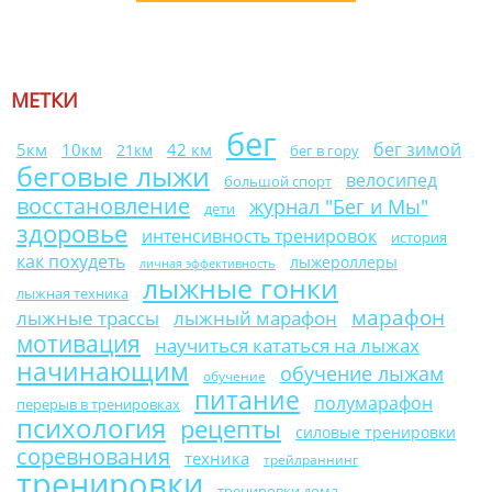
МЕТКИ
бег
бег зимой
10км
42 км
5км
21км
бег в гору
беговые лыжи
велосипед
большой спорт
восстановление
журнал "Бег и Мы"
дети
здоровье
интенсивность тренировок
история
как похудеть
лыжероллеры
личная эффективность
лыжные гонки
лыжная техника
марафон
лыжные трассы
лыжный марафон
мотивация
научиться кататься на лыжах
начинающим
обучение лыжам
обучение
питание
полумарафон
перерыв в тренировках
психология
рецепты
силовые тренировки
соревнования
техника
трейлраннинг
тренировки
тренировки дома