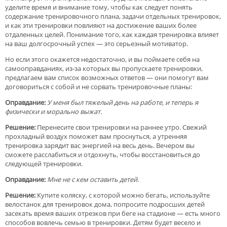
уделите время и внимание тому, чтобы как следует понять
содержание тренировочного плана, задачи отдельных тренировок,
и как эти тренировки повлияют на достижение ваших более
отдаленных целей. Понимание того, как каждая тренировка влияет
на ваш долгосрочный успех — это серьезный мотиватор.
Но если этого окажется недостаточно, и вы поймаете себя на
самооправданиях, из-за которых вы пропускаете тренировки,
предлагаем вам список возможных ответов — они помогут вам
договориться с собой и не сорвать тренировочные планы:
Оправдание:
У меня был тяжелый день на работе, и теперь я
физически и морально выжат.
Решение:
Перенесите свои тренировки на раннее утро. Свежий
прохладный воздух поможет вам проснуться, а утренняя
тренировка зарядит вас энергией на весь день. Вечером вы
сможете расслабиться и отдохнуть, чтобы восстановиться до
следующей тренировки.
Оправдание:
Мне не с кем оставить детей.
Решение:
Купите коляску, с которой можно бегать, используйте
велостанок для тренировок дома, попросите подросших детей
засекать время ваших отрезков при беге на стадионе — есть много
способов вовлечь семью в тренировки. Детям будет весело и