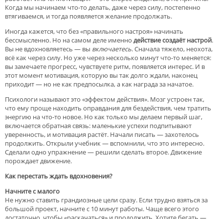
Когда мы начинаем что-то делать, даже через силу, постепенно
втягиваемся, и тогда появляется желание продолжать.
Иногда кажется, что без «правильного настроя» начинать
бессмысленно. Но на самом деле именно
действие создаёт настрой
.
Вы не вдохновляетесь — вы
включаетесь
. Сначала тяжело, неохота,
всё как через силу. Но уже через несколько минут что-то меняется:
вы замечаете прогресс, чувствуете ритм, появляется интерес. И в
этот момент мотивация, которую вы так долго ждали, наконец
приходит — но не как предпосылка, а как награда за начатое.
Психологи называют это «эффектом действия». Мозг устроен так,
что ему проще находить оправдания для бездействия, чем тратить
энергию на что-то новое. Но как только мы делаем первый шаг,
включается обратная связь: маленькие успехи подпитывают
уверенность, и мотивация растёт. Начали писать — захотелось
продолжить. Открыли учебник — вспомнили, что это интересно.
Сделали одно упражнение — решили сделать второе. Движение
порождает движение.
Как перестать ждать вдохновения?
Начните с малого
Не нужно ставить грандиозные цели сразу. Если трудно взяться за
большой проект, начните с 10 минут работы. Чаще всего этого
достаточно, чтобы «раскачаться» и продолжить. Хотите бегать —