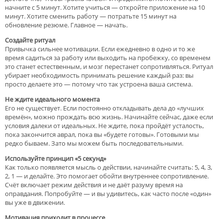
начните с 5 минут. Хотите учиться — откройте приложение на 10
минут. Хотите сменить работу — потратьте 15 минут на
обновление резюме. Главное — начать.
Создайте ритуал
Привычка сильнее мотивации. Если ежедневно в одно и то же
время садиться за работу или выходить на пробежку, со временем
это станет естественным, и мозг перестанет сопротивляться. Ритуал
убирает необходимость принимать решение каждый раз: вы
просто делаете это — потому что так устроена ваша система.
Не ждите идеального момента
Его не существует. Если постоянно откладывать дела до «лучших
времён», можно прождать всю жизнь. Начинайте сейчас, даже если
условия далеки от идеальных. Не ждите, пока пройдёт усталость,
пока закончится аврал, пока вы «будете готовы». Готовыми мы
редко бываем. Зато мы можем быть последовательными.
Используйте принцип «5 секунд»
Как только появляется мысль о действии, начинайте считать: 5, 4, 3,
2, 1 — и делайте. Это помогает обойти внутреннее сопротивление.
Счёт включает режим действия и не даёт разуму время на
оправдания. Попробуйте — и вы удивитесь, как часто после «один»
вы уже в движении.
Мотивация приходит в процессе