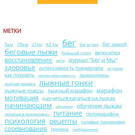
МЕТКИ
бег
бег зимой
10км
42 км
5км
21км
бег в гору
беговые лыжи
велосипед
большой спорт
восстановление
журнал "Бег и Мы"
дети
здоровье
интенсивность тренировок
история
как похудеть
лыжероллеры
личная эффективность
лыжные гонки
лыжная техника
марафон
лыжные трассы
лыжный марафон
мотивация
научиться кататься на лыжах
начинающим
обучение лыжам
обучение
питание
полумарафон
перерыв в тренировках
психология
рецепты
силовые тренировки
соревнования
техника
трейлраннинг