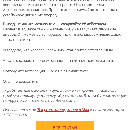
действием — мотивация начнёт расти. Она станет сильнее,
интереснее, осознаннее. Превратится из случайного всплеска в
устойчивое движение вперёд.
Вывод: не ищите мотивацию — создавайте её действием.
Первый шаг, даже самый маленький, уже запускает движение
вперед. Он может быть неуверенным, тяжёлым, сомневающимся
— но он важен.
И тогда то, что казалось сложным, становится естественным.
А то, что казалось невозможным — начинает приближаться.
Потому что мотивация — она не в начале пути.
Она — в движении.
Я работаю как психолог, коуч, а также как тренер — помогаю
прийти к новому, здоровому образу жизни. Это требует мотивации
и поддержки — я готова их обеспечить.
Приглашаю в мой
Telegram-канал
,
канал в Мах
и на консультации
+79859998081
ВСЕ СТАТЬИ