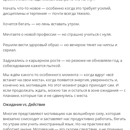
Начать что-то новое — особенно когда это требует усилий,
дисциплины и терпения — почти всегда тяжело.
Хочется бегать — но лень вставать утром.
Мечтаете о новой профессии — но страшно учиться с нуля.
Решили вести здоровый образ — но вечером тянет на чипсы и
сериал.
Задумались о карьерном росте — но резюме не обновляли год, а
собеседование кажется пыткой.
Мы ждём какого-то особенного момента — когда вдруг «всё
встанет на свои места», когда появится энергия, уверенность и,
конечно же, мотивация. Но этот момент редко приходит сам. И
если продолжать ждать, можно так и остаться в зоне ожидания — с
планами, которые так и не сдвинулись с места.
Ожидание vs. Действие
Многие представляют мотивацию как волшебную силу, которая
внезапно снисходит и заставляет нас продуктивно работать, бегать
по утрам или учить иностранный язык. Но на практике всё
работает иначе. Мотивация — это скорее следствие, а не причина.