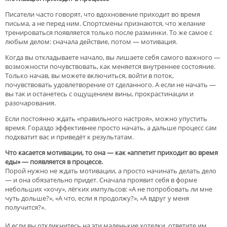
Писатели часто говорят, что вдохновение приходит во время
письма, а не перед ним. Спортсмены признаются, что желание
тренироваться появляется только после разминки. То же самое с
любым делом: сначала действие, потом — мотивация.
Когда вы откладываете начало, вы лишаете себя самого важного —
возможности почувствовать, как меняется внутреннее состояние.
Только начав, вы можете включиться, войти в поток,
почувствовать удовлетворение от сделанного. А если не начать —
вы так и останетесь с ощущением вины, прокрастинации и
разочарования.
Если постоянно ждать «правильного настроя», можно упустить
время. Гораздо эффективнее просто начать, а дальше процесс сам
подхватит вас и приведёт к результатам.
Что касается мотивации, то она — как «аппетит приходит во время
еды» — появляется в процессе.
Порой нужно не ждать мотивации, а просто начинать делать дело
— и она обязательно придет. Сначала проявит себя в форме
небольших «хочу», лёгких импульсов: «А не попробовать ли мне
чуть дольше?», «А что, если я продолжу?», «А вдруг у меня
получится?».
И если вы откликнитесь на эти маленькие хотелки, ответите им