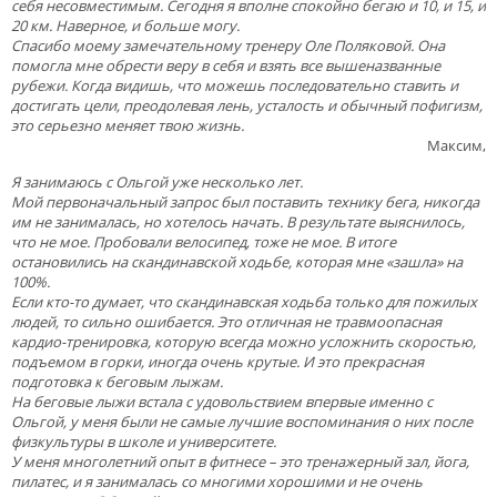
себя несовместимым. Сегодня я вполне спокойно бегаю и 10, и 15, и
20 км. Наверное, и больше могу.
Спасибо моему замечательному тренеру Оле Поляковой. Она
помогла мне обрести веру в себя и взять все вышеназванные
рубежи. Когда видишь, что можешь последовательно ставить и
достигать цели, преодолевая лень, усталость и обычный пофигизм,
это серьезно меняет твою жизнь.
Максим,
Я занимаюсь с Ольгой уже несколько лет.
Мой первоначальный запрос был поставить технику бега, никогда
им не занималась, но хотелось начать. В результате выяснилось,
что не мое. Пробовали велосипед, тоже не мое. В итоге
остановились на скандинавской ходьбе, которая мне «зашла» на
100%.
Если кто-то думает, что скандинавская ходьба только для пожилых
людей, то сильно ошибается. Это отличная не травмоопасная
кардио-тренировка, которую всегда можно усложнить скоростью,
подъемом в горки, иногда очень крутые. И это прекрасная
подготовка к беговым лыжам.
На беговые лыжи встала с удовольствием впервые именно с
Ольгой, у меня были не самые лучшие воспоминания о них после
физкультуры в школе и университете.
У меня многолетний опыт в фитнесе – это тренажерный зал, йога,
пилатес, и я занималась со многими хорошими и не очень