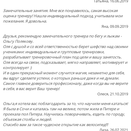
Татьяна, 16.06.2019
Замечательные занятия. Мне все понравилось, самая высокая
оценка тренеру! Нашла индивидуальный подход, учитывала мои
пожелания. Я довольна.
Яна, 09.09.2019
Друзья, рекомендую замечательного тренера по бегу и лыжам -
Ольгу Полякову.
Оля с душой и со всей ответственностью берет шефство над своими
учениками: индивидуальные и групповые тренировки,
разрабатывает тренировочный план под цели и вашу занятость.
Оля всегда на связи, подсказывает, мягко направляет, мотивирует и
контролирует :)
И в один прекрасный момент случится магия, незаметно для себя,
вы вдруг сделаете успехи, о которых раньше даже и не думали.
Самое главное довериться профессионалу, даже когда вы не верите
в себя, в вас верит Ваш тренер!
Олеся, 21.10.2019
Ольга,я хотела вас поблагодарить за то, что научили меня кататься!
Я была в Сочи и каталась там на велике, потом жила в Питере и
проехала пол Питера. Научилась поворачивать, ездить по городу,
объезжая столбы и людей.
Спасибо вам за такое чудесное открытие как велосипед!!!
Лиза, 26.07.2021