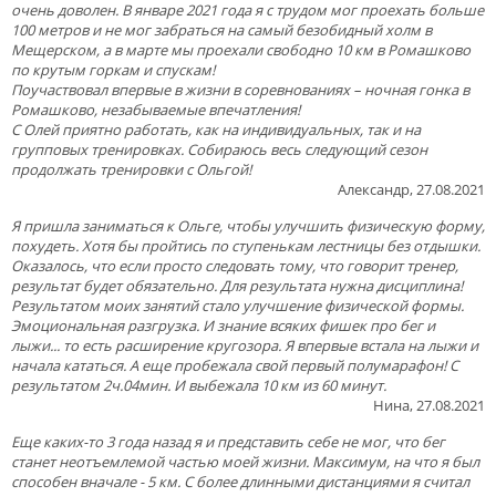
очень доволен. В январе 2021 года я с трудом мог проехать больше
100 метров и не мог забраться на самый безобидный холм в
Мещерском, а в марте мы проехали свободно 10 км в Ромашково
по крутым горкам и спускам!
Поучаствовал впервые в жизни в соревнованиях – ночная гонка в
Ромашково, незабываемые впечатления!
С Олей приятно работать, как на индивидуальных, так и на
групповых тренировках. Собираюсь весь следующий сезон
продолжать тренировки с Ольгой!
Александр, 27.08.2021
Я пришла заниматься к Ольге, чтобы улучшить физическую форму,
похудеть. Хотя бы пройтись по ступенькам лестницы без отдышки.
Оказалось, что если просто следовать тому, что говорит тренер,
результат будет обязательно. Для результата нужна дисциплина!
Результатом моих занятий стало улучшение физической формы.
Эмоциональная разгрузка. И знание всяких фишек про бег и
лыжи... то есть расширение кругозора. Я впервые встала на лыжи и
начала кататься. А еще пробежала свой первый полумарафон! С
результатом 2ч.04мин. И выбежала 10 км из 60 минут.
Нина, 27.08.2021
Еще каких-то 3 года назад я и представить себе не мог, что бег
станет неотъемлемой частью моей жизни. Максимум, на что я был
способен вначале - 5 км. С более длинными дистанциями я считал