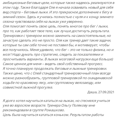
амбициозные беговые цели, которые также надеюсь реализуются в
этом году. Также благодаря Оле я начала осваивать новый для себя
вид спорта – беговые лыжи. И это прекрасное дополнение к бегу в
зимний сезон. Здесь я училась полностью с нуля и к концу зимнего
сезона чувствовала себя на лыжах уже уверенно.
Оля помогает понять свою цель, понять многое про бег / лыжи,
про то, как работает твое тело, как лучше достигнуть результата.
Тренировки с тренером можно заменить на самостоятельные, но
зачастую сделать это не просто. Оля как тренер дает такие задачи,
которые ты сам себе точно не поставил бы, и мотивирует, чтобы
все получилось. Меня удивило, что бег – это не только физика, но и
мозг! Надо думать про стратегию, следить за показателями и
просчитывать варианты. В лыжах мозговой нагрузки еще больше)
Самое ценное для меня – видеть свой собственный прогресс.
Я точно планирую продолжать беговые и лыжные тренировки.
Также ценю, что с Олей стандартный тренировочный план всегда
можно разнообразить, групповой тренировкой по скандинавской
ходьбе по красивому лесу, или групповому велозаезду, или
совместной лыжной прогулке.
Даша, 27.09.2021
Я долго хотел научиться кататься на лыжах, но стеснялся учиться
уже во взрослом возрасте. Тренера Ольгу Полякову мне
рекомендовали в группе Ромашково.
Цель была научиться кататься коньком. Результатом работы