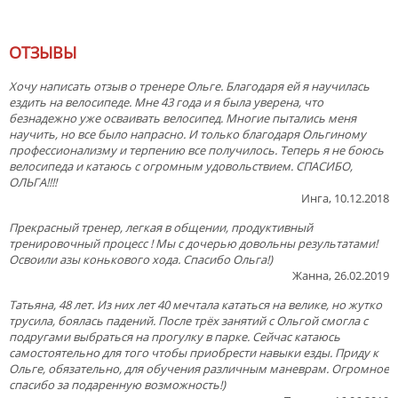
ОТЗЫВЫ
Хочу написать отзыв о тренере Ольге. Благодаря ей я научилась
ездить на велосипеде. Мне 43 года и я была уверена, что
безнадежно уже осваивать велосипед. Многие пытались меня
научить, но все было напрасно. И только благодаря Ольгиному
профессионализму и терпению все получилось. Теперь я не боюсь
велосипеда и катаюсь с огромным удовольствием. СПАСИБО,
ОЛЬГА!!!!
Инга, 10.12.2018
Прекрасный тренер, легкая в общении, продуктивный
тренировочный процесс ! Мы с дочерью довольны результатами!
Освоили азы конькового хода. Спасибо Ольга!)
Жанна, 26.02.2019
Татьяна, 48 лет. Из них лет 40 мечтала кататься на велике, но жутко
трусила, боялась падений. После трёх занятий с Ольгой смогла с
подругами выбраться на прогулку в парке. Сейчас катаюсь
самостоятельно для того чтобы приобрести навыки езды. Приду к
Ольге, обязательно, для обучения различным маневрам. Огромное
спасибо за подаренную возможность!)