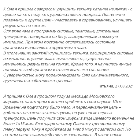
К Оле я пришла с запросом улучшить технику катания на лыжах - с
целью начать получать удовольствие от процесса. Постепенно
появились и другие цели - участвовать в соревнованиях, улучшать
результаты на гонках.
Оля включала в программу силовые, темповые, длительные
тренировки, тренировки по бегу, лыжероллерам и лыжную
имитацию. При этом постоянно отслеживалось состояние
организма и вносились коррективы в план.
В итоге наших занятий улучшилась техника, расширились силовые
возможности, увеличилась выносливость, существенно
изменились результаты на гонках. Кроме того, я научилась лучше
понимать свой организм и отслеживать его состояние.
С уверенностью могу порекомендовать Олю как внимательного,
вдумчивого и заботливого тренера.
Татьяна, 27.08.2021
Я пришла к Оле в прошлом году за месяц до Московского
марафона, на котором я хотела пробежать свои первые 10км.
Времени на подготовку было мало, и первоначальная цель –
добежать не важно за какое время, но уже после первых
тренировок цель получила свои цифры в виде целевого времени не
более 1ч15 мин. Благодаря четкому Олиному тренировочному
плану первую 10-ку я пробежала за 1час 8 минут с запасом сил. Но
на этом наше взаимодействие не закончилось. В плане новые