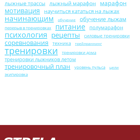
марафон
лыжные трассы
лыжный марафон
мотивация
научиться кататься на лыжах
начинающим
обучение лыжам
обучение
питание
полумарафон
перерыв в тренировках
психология
рецепты
силовые тренировки
соревнования
техника
трейлраннинг
тренировки
тренировки дома
тренировки лыжников летом
тренировочный план
уровень пульса
цели
экипировка