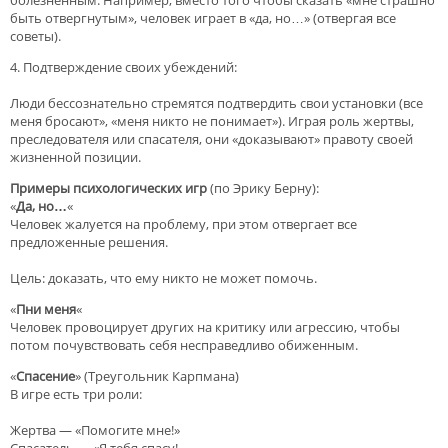
быть отвергнутым», человек играет в «да, но…» (отвергая все
советы).
4. Подтверждение своих убеждений:
Люди бессознательно стремятся подтвердить свои установки (все
меня бросают», «меня никто не понимает»). Играя роль жертвы,
преследователя или спасателя, они «доказывают» правоту своей
жизненной позиции.
Примеры психологических игр
(по Эрику Берну):
«
Да, но…
«
Человек жалуется на проблему, при этом отвергает все
предложенные решения.
Цель: доказать, что ему никто не может помочь.
«
Пни меня
«
Человек провоцирует других на критику или агрессию, чтобы
потом почувствовать себя несправедливо обиженным.
«
Спасение
» (Треугольник Карпмана)
В игре есть три роли:
Жертва — «Помогите мне!»
Спасатель — «Я тебя спасу!