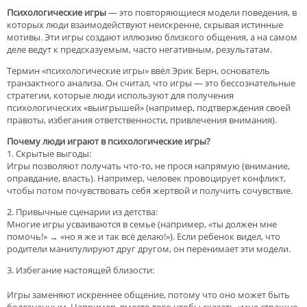
Психологические игры
— это повторяющиеся модели поведения, в
которых люди взаимодействуют неискренне, скрывая истинные
мотивы. Эти игры создают иллюзию близкого общения, а на самом
деле ведут к предсказуемым, часто негативным, результатам.
Термин «психологические игры» ввёл Эрик Берн, основатель
транзактного анализа. Он считал, что игры — это бессознательные
стратегии, которые люди используют для получения
психологических «выигрышей» (например, подтверждения своей
правоты, избегания ответственности, привлечения внимания).
Почему люди играют в психологические игры?
1. Скрытые выгоды:
Игры позволяют получать что-то, не прося напрямую (внимание,
оправдание, власть). Например, человек провоцирует конфликт,
чтобы потом почувствовать себя жертвой и получить сочувствие.
2. Привычные сценарии из детства:
Многие игры усваиваются в семье (например, «ты должен мне
помочь!» → «но я же и так всё делаю!»). Если ребенок видел, что
родители манипулируют друг другом, он перенимает эти модели.
3. Избегание настоящей близости:
Игры заменяют искреннее общение, потому что оно может быть
болезненным. Например, вместо того чтобы сказать «мне страшно