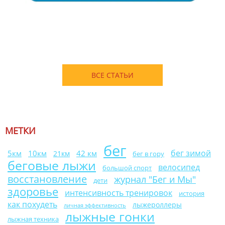
ВСЕ СТАТЬИ
МЕТКИ
бег
бег зимой
10км
42 км
5км
21км
бег в гору
беговые лыжи
велосипед
большой спорт
восстановление
журнал "Бег и Мы"
дети
здоровье
интенсивность тренировок
история
как похудеть
лыжероллеры
личная эффективность
лыжные гонки
лыжная техника